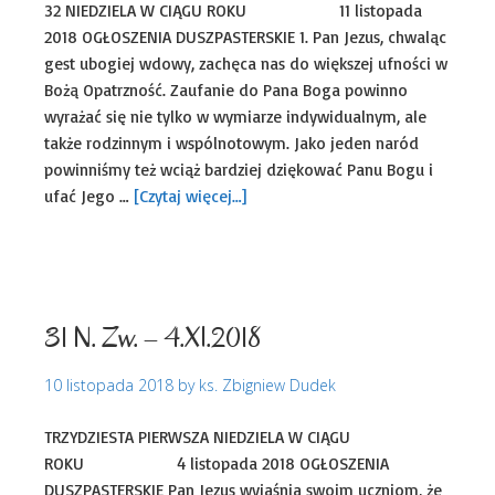
32 NIEDZIELA W CIĄGU ROKU 11 listopada
2018 OGŁOSZENIA DUSZPASTERSKIE 1. Pan Jezus, chwaląc
gest ubogiej wdowy, zachęca nas do większej ufności w
Bożą Opatrzność. Zaufanie do Pana Boga powinno
wyrażać się nie tylko w wymiarze indywidualnym, ale
także rodzinnym i wspólnotowym. Jako jeden naród
powinniśmy też wciąż bardziej dziękować Panu Bogu i
ufać Jego …
[Czytaj więcej…]
Uncategorized
31 N. Zw. – 4.XI.2018
10 listopada 2018
by
ks. Zbigniew Dudek
TRZYDZIESTA PIERWSZA NIEDZIELA W CIĄGU
ROKU 4 listopada 2018 OGŁOSZENIA
DUSZPASTERSKIE Pan Jezus wyjaśnia swoim uczniom, że