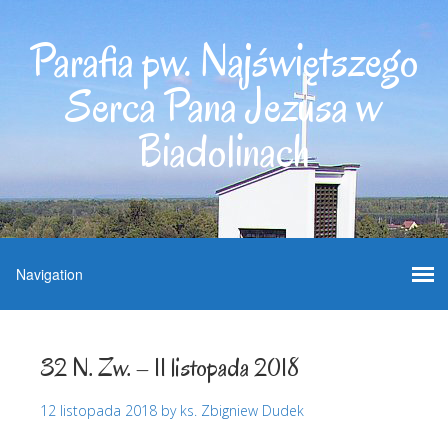
Parafia pw. Najświętszego
Serca Pana Jezusa w
Biadolinach
32 N. Zw. – 11 listopada 2018
12 listopada 2018
by
ks. Zbigniew Dudek