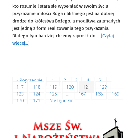
kto rozumie i stara się wypełniać w swoim życiu
przykazanie miłości Boga i bliźniego jest na dobrej
drodze do królestwa Bożego. a modlitwa za zmarłych
jest jedną z form realizowania tego przykazania.
Dlatego tym bardziej chcemy zaprosić do …
[Czytaj
więcej…]
Uncategorized
« Poprzednie
1
2
3
4
5
…
117
118
119
120
121
122
123
124
125
…
167
168
169
170
171
Następne »