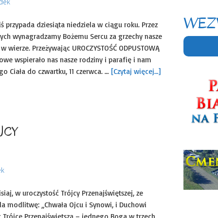
udek
WEZ
 przypada dziesiąta niedziela w ciągu roku. Przez
ych wynagradzamy Bożemu Sercu za grzechy nasze
raki w wierze. Przeżywając UROCZYSTOŚĆ ODPUSTOWĄ
owe wspierało nas nasze rodziny i parafię i nam
go Ciała do czwartku, 11 czerwca. …
[Czytaj więcej…]
kie
TSZEJ TRÓJCY
ek
aj, w uroczystość Trójcy Przenajświętszej, ze
a modlitwę: „Chwała Ojcu i Synowi, i Duchowi
 Trójcę Przenajświętszą – jednego Boga w trzech