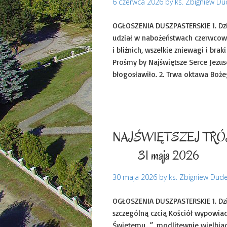
6 czerwca 2026
by
ks. Zbigniew D
OGŁOSZENIA DUSZPASTERSKIE 1. Dziś
udział w nabożeństwach czerwcow
i bliźnich, wszelkie zniewagi i b
Prośmy by Najświętsze Serce Jezus
błogosławiło. 2. Trwa oktawa Boże
Ogłoszenia duszpasters
NAJŚWIĘ
31 maja 2026
30 maja 2026
by
ks. Zbigniew Dud
OGŁOSZENIA DUSZPASTERSKIE 1. Dzisi
szczególną czcią Kościół wypowiad
Świętemu…”. modlitewnie wielbiąc