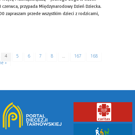
, 1 czerwca, przypada Międzynarodowy Dzień Dziecka.
.00 zapraszam przede wszystkim dzieci z rodzicami,
kie
4
5
6
7
8
…
167
168
ne »