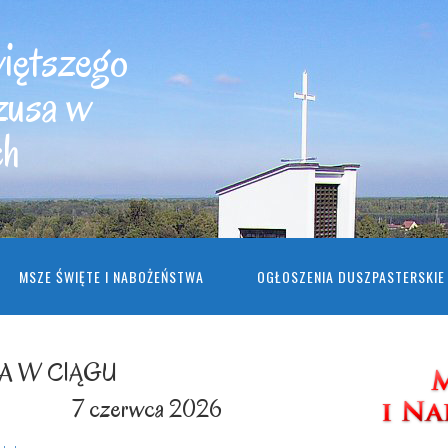
więtszego
zusa w
ch
MSZE ŚWIĘTE I NABOŻEŃSTWA
OGŁOSZENIA DUSZPASTERSKIE
LA W CIĄGU
erwca 2026