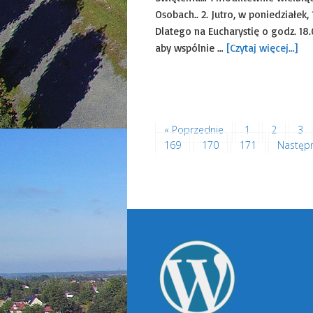
Osobach.. 2. Jutro, w poniedziałek
Dlatego na Eucharystię o godz. 18
aby wspólnie …
[Czytaj więcej…]
Ogłoszenia duszpasters
« Poprzednie
1
2
3
169
170
171
Następ