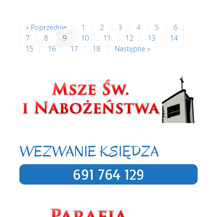
« Poprzednie
1
2
3
4
5
6
7
8
9
10
11
12
13
14
15
16
17
18
Następne »
WEZWANIE KSIĘDZA
691 764 129