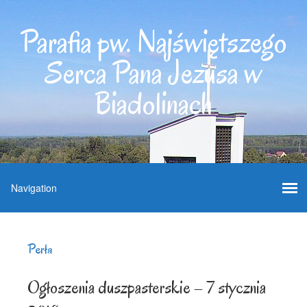
Parafia pw. Najświętszego
Serca Pana Jezusa w
Biadolinach
Perła
Ogłoszenia duszpasterskie – 7 stycznia