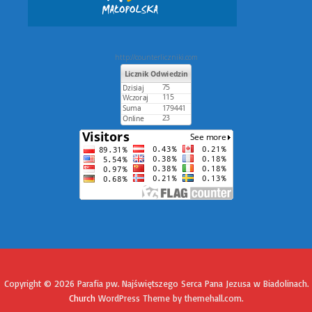
http://counterliczniki.com
Copyright © 2026 Parafia pw. Najświętszego Serca Pana Jezusa w Biadolinach.
Church
WordPress Theme by themehall.com.