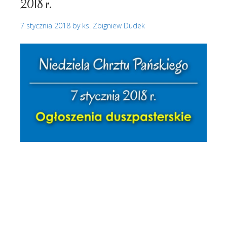
2018 r.
7 stycznia 2018
by
ks. Zbigniew Dudek
Ogłoszenia duszpasterskie
Biadoliny
Radłowskie
Biadoliny Szlacheckie
Ogłoszenia
duszpasterskie
Ogłoszenia parafialne
Parafia Biadoliny
Parafia pw. Najświętszego Serca Pana Jezusa w
Biadolinach
Parafia pw. NSPJ w Biadolinach
Perła