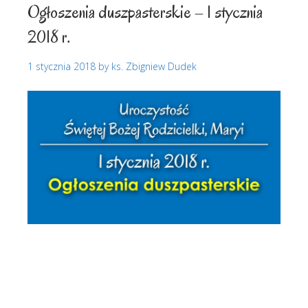
Ogłoszenia duszpasterskie – 1 stycznia
2018 r.
1 stycznia 2018
by
ks. Zbigniew Dudek
Ogłoszenia duszpasterskie
Biadoliny
Radłowskie
Biadoliny Szlacheckie
Ogłoszenia
duszpasterskie
Ogłoszenia parafialne
Parafia Biadoliny
Parafia pw. Najświętszego Serca Pana Jezusa w
Biadolinach
Parafia pw. NSPJ w Biadolinach
Perła