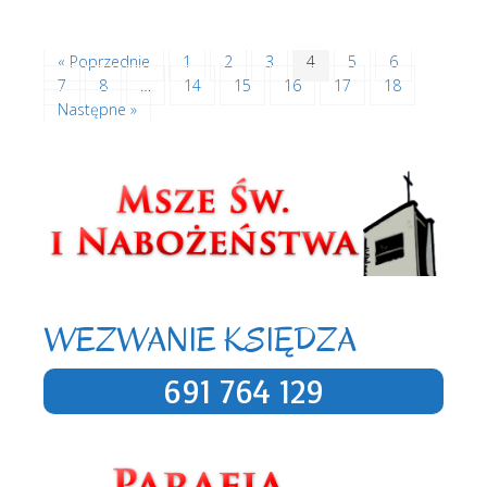
« Poprzednie
1
2
3
4
5
6
7
8
…
14
15
16
17
18
Następne »
WEZWANIE KSIĘDZA
691 764 129