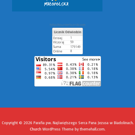
http://counterliczniki.com
Copyright © 2026 Parafia pw. Najświętszego Serca Pana Jezusa w Biadolinach.
Church
WordPress Theme by themehall.com.