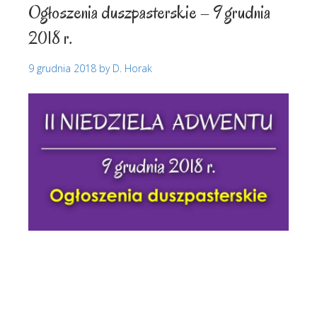
Ogłoszenia duszpasterskie – 9 grudnia
2018 r.
9 grudnia 2018
by
D. Horak
Ogłoszenia duszpasterskie
Biadoliny
Radłowskie
Biadoliny Szlacheckie
Ogłoszenia
duszpasterskie
Ogłoszenia parafialne
Parafia Biadoliny
Parafia pw. Najświętszego Serca Pana Jezusa w
Biadolinach
Parafia pw. NSPJ w Biadolinach
Perła