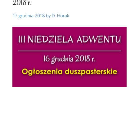
2018 r.
17 grudnia 2018
by
D. Horak
Ogłoszenia duszpasterskie
Biadoliny
Radłowskie
Biadoliny Szlacheckie
Ogłoszenia
duszpasterskie
Ogłoszenia parafialne
Parafia Biadoliny
Parafia pw. Najświętszego Serca Pana Jezusa w
Biadolinach
Parafia pw. NSPJ w Biadolinach
Perła