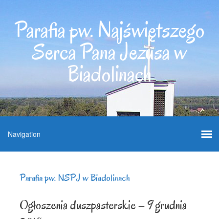
Parafia pw. Najświętszego
Serca Pana Jezusa w
Biadolinach
Parafia pw. NSPJ w Biadolinach
Ogłoszenia duszpasterskie – 9 grudnia