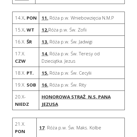
14.X
. PON
11.
Róża p.w. Wniebowzięcia N.M.P
15.X
. WT
12.
Róża p.w. Św. Zofii
16.X.
ŚR
13.
Róża p.w. Św. Jadwigi
17.X.
14.
Róża p.w. Św. Teresy od
CZW
Dzieciątka. Jezus
18.X.
PT.
15.
Róża p.w. Św. Cecylii
19.X.
SOB
16.
Róża p.w. Św. Rity
20.X-
HONOROWA STRAŻ N.S. PANA
NIEDZ
JEZUSA
21.X.
17
. Róża p.w. Św. Maks. Kolbe
PON