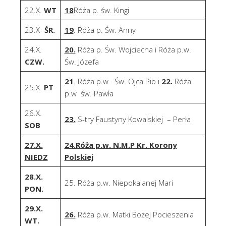
22.X.
WT
18
Róża p. św. Kingi
23.X-
ŚR.
19
. Róża p. Św. Anny
24.X.
20.
Róża p. Św. Wojciecha i Róża p.w.
CZW.
Św. Józefa
21
. Róża p.w. Św. Ojca Pio i
22.
Róża
25.X.
PT
p.w św. Pawła
26.X.
23.
S-try Faustyny Kowalskiej – Perła
SOB
27.X.
24.Róża p.w. N.M.P Kr. Korony
NIEDZ
Polskiej
28.X.
25. Róża p.w. Niepokalanej Mari
PON.
29.X.
26.
Róża p.w. Matki Bożej Pocieszenia
WT.