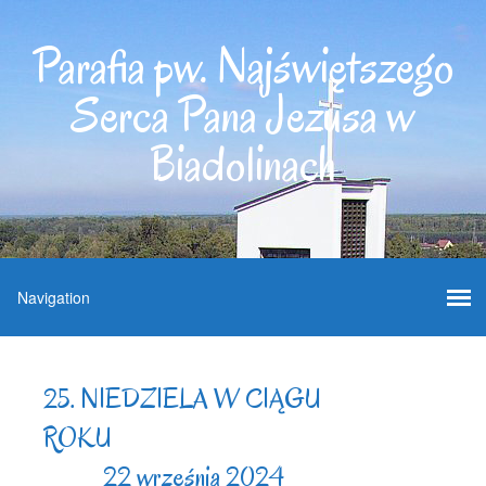
Parafia pw. Najświętszego
Serca Pana Jezusa w
Biadolinach
25. NIEDZIELA W CIĄGU
ROKU
22 września 2024