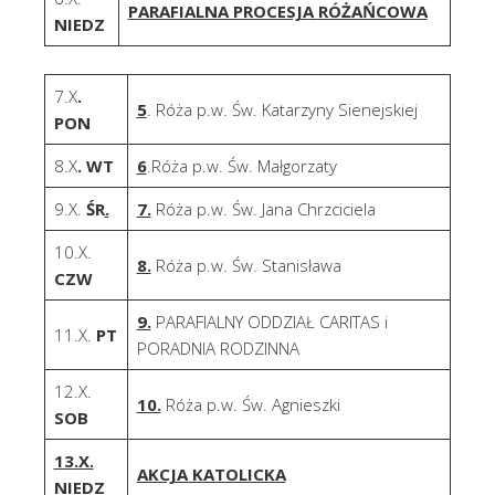
PARAFIALNA PROCESJA
RÓŻAŃCOWA
NIEDZ
7.X
.
5
. Róża p.w. Św. Katarzyny Sienejskiej
PON
8.X
.
WT
6
.Róża p.w. Św. Małgorzaty
9.X.
ŚR
.
7.
Róża p.w. Św. Jana Chrzciciela
10.X.
8.
Róża p.w. Św. Stanisława
CZW
9.
PARAFIALNY ODDZIAŁ CARITAS i
11.X.
PT
PORADNIA RODZINNA
12.X.
10.
Róża p.w. Św. Agnieszki
SOB
13.X.
AKCJA KATOLICKA
NIEDZ