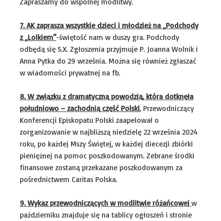
Zapraszamy do wspólnej modlitwy.
7. AK zaprasza wszystkie dzieci i młodzież na „Podchody
z „Lolkiem”
-świętość nam w duszy gra. Podchody
odbędą się 5.X. Zgłoszenia przyjmuje P. Joanna Wolnik i
Anna Pytka do 29 września. Można się również zgłaszać
w wiadomości prywatnej na fb.
8.
W związku z dramatyczną powodzią, która dotknęła
południowo – zachodnią część Polski
, Przewodniczący
Konferencji Episkopatu Polski zaapelował o
zorganizowanie w najbliższą niedzielę 22 września 2024
roku, po każdej Mszy Świętej, w każdej diecezji zbiórki
pieniężnej na pomoc poszkodowanym. Zebrane środki
finansowe zostaną przekazane poszkodowanym za
pośrednictwem Caritas Polska.
9. Wykaz przewodniczących w modlitwie różańcowej
w
październiku znajduje się na tablicy ogłoszeń i stronie