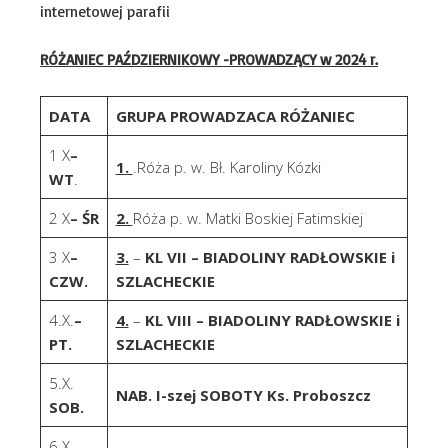
internetowej parafii
RÓŻANIEC PAŹDZIERNIKOWY -PROWADZĄCY
w 2024 r.
DATA
GRUPA PROWADZACA RÓŻANIEC
1 X
–
1.
.Róża p. w. Bł. Karoliny Kózki
WT
.
2 X
– ŚR
2.
Róża p. w. Matki Boskiej Fatimskiej
3 X
–
3.
–
KL VII – BIADOLINY RADŁOWSKIE i
CZW.
SZLACHECKIE
4.X.
–
4.
–
KL VIII – BIADOLINY RADŁOWSKIE i
PT.
SZLACHECKIE
5.X.
NAB. I-szej SOBOTY Ks. Proboszcz
SOB.
6.X.