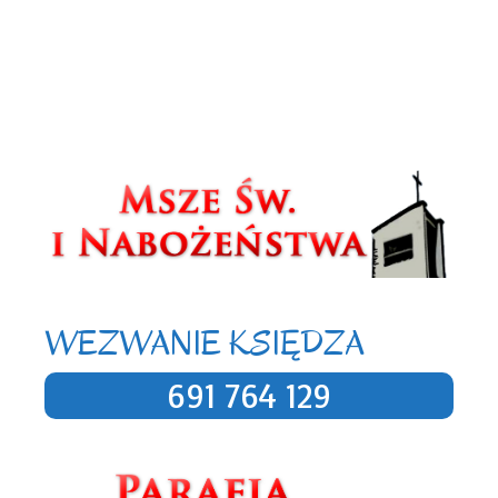
Paschalne
Biadoliny Radłowskie
Biadoliny
Szlacheckie
Ogłoszenia duszpasterskie
Ogłoszenia
parafialne
Parafia Biadoliny
Parafia pw. Najświętszego
Serca Pana Jezusa w Biadolinach
Parafia pw. NSPJ w
Biadolinach
Perła
Triduum Paschalne
WEZWANIE KSIĘDZA
691 764 129