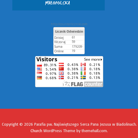
http://counterliczniki.com
Copyright © 2026 Parafia pw. Najświętszego Serca Pana Jezusa w Biadolinach.
Church
WordPress Theme by themehall.com.