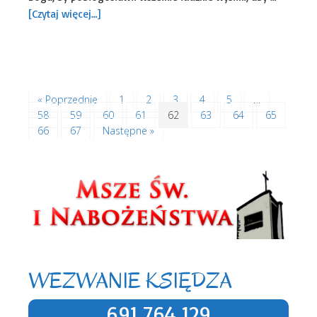
[Czytaj więcej…]
Ogłoszenia duszpasterskie
Uncategorized
« Poprzednie
1
2
3
4
5
…
58
59
60
61
62
63
64
65
66
67
Następne »
WEZWANIE KSIĘDZA
691 764 129