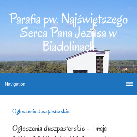
Parafia pw. Najświętszego
Serca Pana Jezusa w
Biadolinach
Ogłoszenia duszpasterskie
Ogłoszenia duszpasterskie – 1 maja