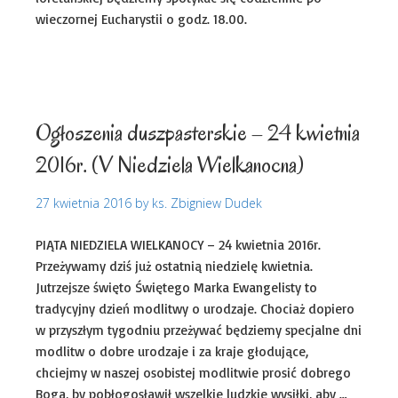
wieczornej Eucharystii o godz. 18.00.
Ogłoszenia duszpasterskie
Uncategorized
Ogłoszenia duszpasterskie – 24 kwietnia
2016r. (V Niedziela Wielkanocna)
27 kwietnia 2016
by
ks. Zbigniew Dudek
PIĄTA NIEDZIELA WIELKANOCY – 24 kwietnia 2016r.
Przeżywamy dziś już ostatnią niedzielę kwietnia.
Jutrzejsze święto Świętego Marka Ewangelisty to
tradycyjny dzień modlitwy o urodzaje. Chociaż dopiero
w przyszłym tygodniu przeżywać będziemy specjalne dni
modlitw o dobre urodzaje i za kraje głodujące,
chciejmy w naszej osobistej modlitwie prosić dobrego
Boga, by pobłogosławił wszelkie ludzkie wysiłki, aby …