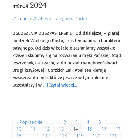
marca 2024
21 marca 2024
by
ks. Zbigniew Dudek
OGŁOSZENIA DUSZPASTERSKIE 1.Od dzisiejszej – piątej
niedzieli Wielkiego Postu, czas ten nabiera charakteru
pasyjnego. Od dziś w kościele zasłaniamy wszystkie
krzyże i skupimy się na rozważaniu męki Pańskiej. Stąd
jeszcze większa zachęta do udziału w nabożeństwach
Drogi krzyżowej i Gorzkich żali. Apel ten kieruję
zwłaszcza do tych, którzy jeszcze w tym roku nie
uczestniczyli w …
[Czytaj więcej…]
Uncategorized
« Poprzednie
1
2
3
4
5
…
10
11
12
13
14
15
16
17
18
…
117
118
119
120
121