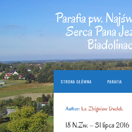
Parafia pw. Najś
Serca Pana Je
Biadolina
STRONA GŁÓWNA
PARAFIA
Author:
ks. Zbigniew Dudek
18 N.Zw. – 31 lipca 2016