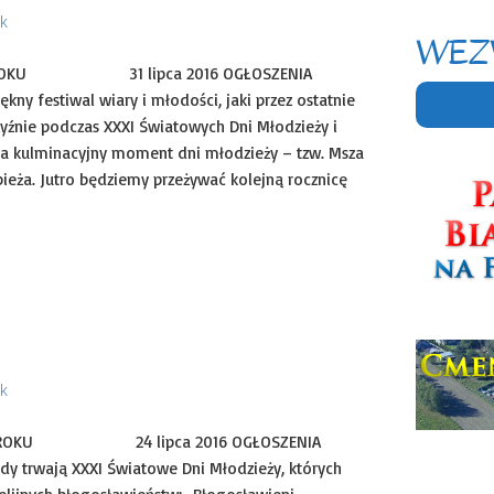
ek
WEZ
ĄGU ROKU 31 lipca 2016 OGŁOSZENIA
ny festiwal wiary i młodości, jaki przez ostatnie
zyźnie podczas XXXI Światowych Dni Młodzieży i
ada kulminacyjny moment dni młodzieży – tzw. Msza
eża. Jutro będziemy przeżywać kolejną rocznicę
kie
Uncategorized
ek
IĄGU ROKU 24 lipca 2016 OGŁOSZENIA
 trwają XXXI Światowe Dni Młodzieży, których