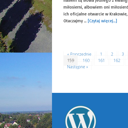
hasłem są słowa jednego z ewange
miłosierni, albowiem oni miłosierd
ich oficjalne otwarcie w Krakowie,
Otaczajmy …
[Czytaj więcej…]
Ogłoszenia duszpasters
« Poprzednie
1
2
3
159
160
161
162
Następne »