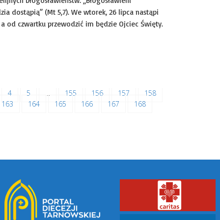
lijnych błogosławieństw: „Błogosławieni
zia dostąpią” (Mt 5,7). We wtorek, 26 lipca nastąpi
 a od czwartku przewodzić im będzie Ojciec Święty.
kie
Uncategorized
4
5
…
155
156
157
158
163
164
165
166
167
168