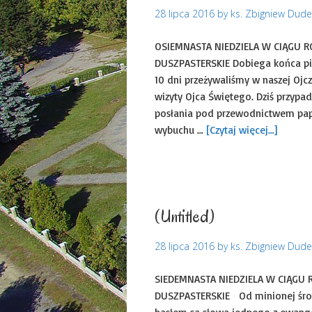
28 lipca 2016
by
ks. Zbigniew Dud
OSIEMNASTA NIEDZIELA W CI
DUSZPASTERSKIE Dobiega końca pięk
10 dni przeżywaliśmy w naszej Ojc
wizyty Ojca Świętego. Dziś przyp
posłania pod przewodnictwem papi
wybuchu …
[Czytaj więcej…]
Ogłoszenia duszpasters
(Untitled)
28 lipca 2016
by
ks. Zbigniew Dud
SIEDEMNASTA NIEDZIELA W C
DUSZPASTERSKIE Od minionej środy